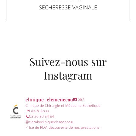
SÉCHERESSE VAGINALE
Suivez-nous sur
Instagram
clinique_clemenceau
667
Clinique de Chirurgie et Médecine Esthétique
📍Lille & Arras
📞03 20 80 54 54
@clembycliniqueclemenceau
Prise de RDV, découverte de nos prestations :