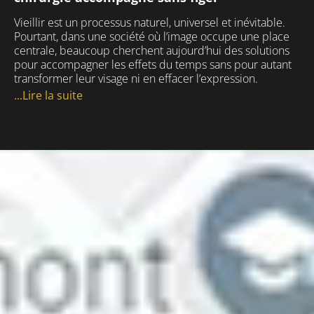
Vieillir est un processus naturel, universel et inévitable.
Pourtant, dans une société où l’image occupe une place
centrale, beaucoup cherchent aujourd’hui des solutions
pour accompagner les effets du temps sans pour autant
transformer leur visage ni en effacer l’expression.
...Lire la suite