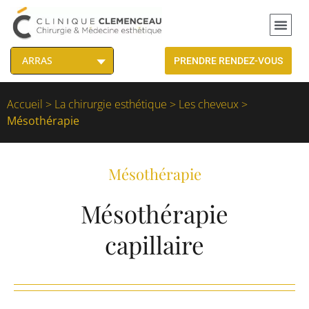
PRENDRE RENDEZ-VOUS
Accueil
>
La chirurgie esthétique
>
Les cheveux
>
Mésothérapie
Mésothérapie
Mésothérapie
capillaire