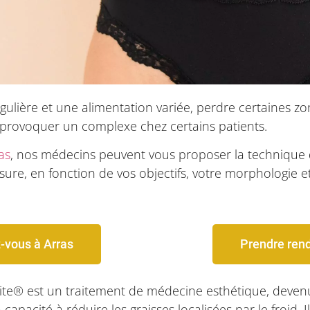
égulière et une alimentation variée, perdre certaines z
 provoquer un complexe chez certains patients.
as
, nos médecins peuvent vous proposer la technique
ure, en fonction de vos objectifs, votre morphologie et
-vous à Arras
Prendre rend
Elite® est un traitement de médecine esthétique, deven
apacité à réduire les graisses localisées par le froid. Il