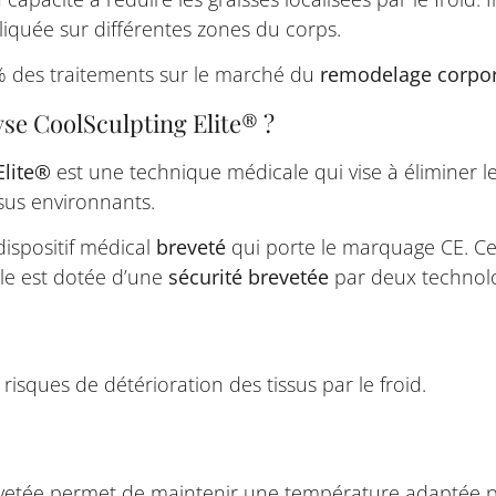
iquée sur différentes zones du corps.
 des traitements sur le marché du
remodelage
corpo
yse CoolSculpting Elite® ?
Elite®
est une technique médicale qui vise à éliminer l
sus environnants.
dispositif médical
breveté
qui porte le marquage CE. Cet
le est dotée d’une
sécurité brevetée
par deux technolog
risques de détérioration des tissus par le froid.
vetée permet de maintenir une température adaptée p