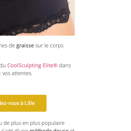
ones de
graisse
sur le corps
 du
CoolSculpting Elite®
dans
 vos attentes.
ez-vous à Lille
u de plus en plus populaire
 s’agit d’une
méthode douce
et