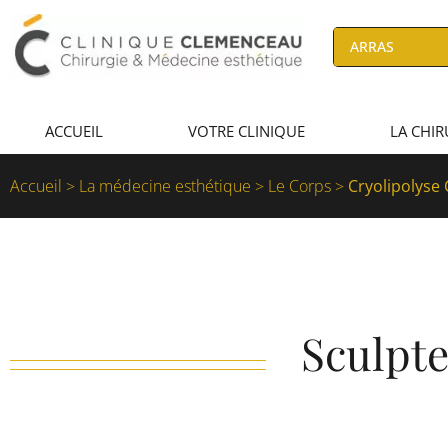
ACCUEIL
VOTRE CLINIQUE
LA CHIR
Accueil
>
La médecine esthétique
>
Le Corps
>
Cryolipolyse 
Sculpte