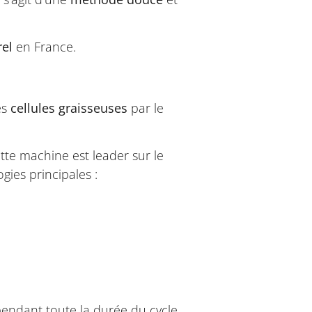
rel
en France.
es
cellules graisseuses
par le
te machine est leader sur le
ies principales :
endant toute la durée du cycle