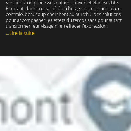
Vieillir est un processus naturel, universel et inévitable.
Pourtant, dans une société où l’image occupe une place
centrale, beaucoup cherchent aujourd’hui des solutions
pour accompagner les effets du temps sans pour autant
transformer leur visage ni en effacer l’expression.
...Lire la suite