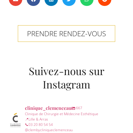
PRENDRE RENDEZ-VOUS
Suivez-nous sur
Instagram
clinique_clemenceau
667
Clinique de Chirurgie et Médecine Esthétique
📍Lille & Arras
📞03 20 80 54 54
@clembycliniqueclemenceau