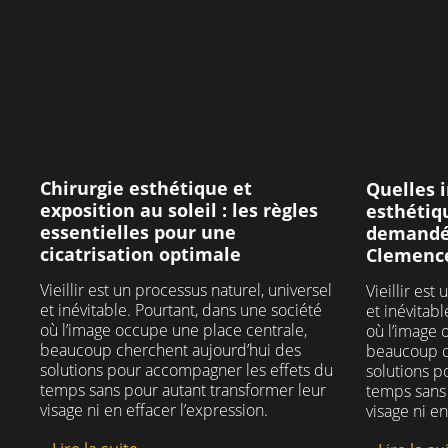
possibles. ❄️
#chirurgienesthetique
- 
- un s
#cliniqueclemenceau
27
3
rép
#clembycliniqueclemenceau
#fetesdefindannee #2025
Nous 
pour 
77
4
paisib
dans 
Chirurgie esthétique et
Quelles 
exposition au soleil : les règles
esthétiqu
#c
essentielles pour une
demandée
#
cicatrisation optimale
Clemenc
#c
Vieillir est un processus naturel, universel
Vieillir est
et inévitable. Pourtant, dans une société
et inévitab
#c
où l’image occupe une place centrale,
où l’image 
beaucoup cherchent aujourd’hui des
beaucoup c
solutions pour accompagner les effets du
solutions p
temps sans pour autant transformer leur
temps sans 
visage ni en effacer l’expression.
visage ni en