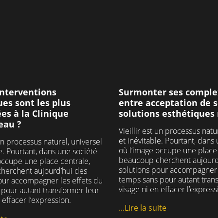
#hospitalisatio
une connexion WIFI
80 54 54. 📱
#chirurgienesthet
ervice de chambre pour
#bienveillance #recon
ondre à vos besoins
#cliniqueclemen
#chirurgieesthet
42
2
mettons tout en œuvre
#chirurgienesthet
créer une atmosphère
#prothesesmamma
le afin de vous reposer
#implantsmamma
une chambre calme et
#augmentationmam
confortable.
Surmonter ses comple
interventions
35
1
entre acceptation de s
es sont les plus
liniqueclemenceau
solutions esthétique
s à la Clinique
chirurgieesthetique
eau ?
Vieillir est un processus natu
hirurgienesthetique
et inévitable. Pourtant, dans
 un processus naturel, universel
#blocoperatoire
où l’image occupe une place 
le. Pourtant, dans une société
hirurgieambulatoire
beaucoup cherchent aujourd
occupe une place centrale,
#hospitalisation
solutions pour accompagner 
herchent aujourd’hui des
temps sans pour autant tran
our accompagner les effets du
29
2
visage ni en effacer l’express
pour autant transformer leur
 effacer l’expression.
...Lire la suite