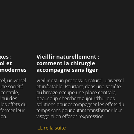
n
pour prendre rendez-vous ou
ique
obtenir des informations au 03
naissance
20 80 54 54 📱
ceau
ique
#cliniqueclemenceau
ique
#chirurgieesthetique
ires
#chirurgienesthetique
ires
#secretairemedicale
maire
#bienveillance #alecoute
xes :
Vieillir naturellement :
#medecineesthetique
oi et
comment la chirurgie
#prisederdv
s modernes
accompagne sans figer
31
1
rel, universel
Vieillir est un processus naturel, universel
 une société
et inévitable. Pourtant, dans une société
centrale,
où l’image occupe une place centrale,
’hui des
beaucoup cherchent aujourd’hui des
les effets du
solutions pour accompagner les effets du
sformer leur
temps sans pour autant transformer leur
ion.
visage ni en effacer l’expression.
...Lire la suite