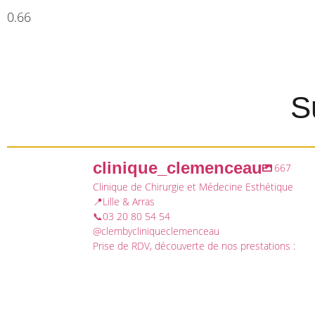
S
clinique_clemenceau
667
Clinique de Chirurgie et Médecine Esthétique
📍Lille & Arras
📞03 20 80 54 54
@clembycliniqueclemenceau
Prise de RDV, découverte de nos prestations :
clinique_clemenceau
clinique_clemenceau
Déc 26
Déc 20