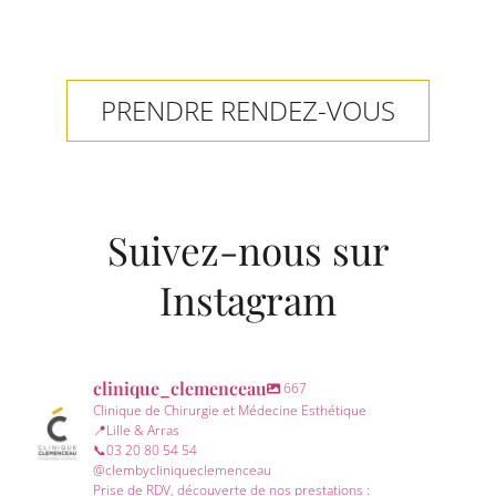
PRENDRE RENDEZ-VOUS
Suivez-nous sur
Instagram
clinique_clemenceau
667
Clinique de Chirurgie et Médecine Esthétique
📍Lille & Arras
📞03 20 80 54 54
@clembycliniqueclemenceau
Prise de RDV, découverte de nos prestations :