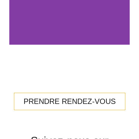
Chirurgie du
visage
Découvrez nos
prestations
PRENDRE RENDEZ-VOUS