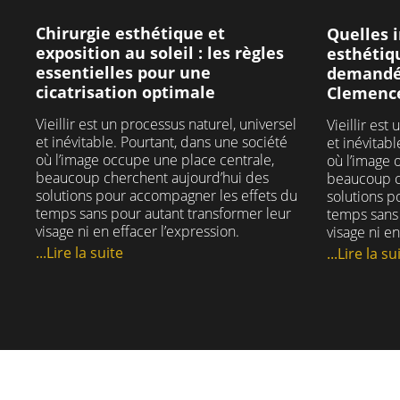
dans 
Chirurgie esthétique et
Quelles 
exposition au soleil : les règles
esthétiqu
essentielles pour une
demandée
#c
cicatrisation optimale
#
Clemenc
#c
Vieillir est un processus naturel, universel
Vieillir est
et inévitable. Pourtant, dans une société
et inévitab
#c
où l’image occupe une place centrale,
où l’image 
beaucoup cherchent aujourd’hui des
beaucoup c
solutions pour accompagner les effets du
solutions p
temps sans pour autant transformer leur
temps sans 
visage ni en effacer l’expression.
visage ni en
...Lire la suite
...Lire la su