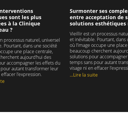
une chambre calme et
#augmentationmam
Surmonter ses comple
interventions
confortable.
35
1
entre acceptation de s
es sont les plus
solutions esthétique
s à la Clinique
liniqueclemenceau
chirurgieesthetique
eau ?
Vieillir est un processus natu
hirurgienesthetique
et inévitable. Pourtant, dans
 un processus naturel, universel
#blocoperatoire
où l’image occupe une place 
le. Pourtant, dans une société
hirurgieambulatoire
beaucoup cherchent aujourd
occupe une place centrale,
#hospitalisation
solutions pour accompagner 
herchent aujourd’hui des
temps sans pour autant tran
our accompagner les effets du
29
2
visage ni en effacer l’express
pour autant transformer leur
 effacer l’expression.
...Lire la suite
ite