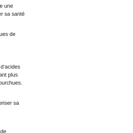
re une
er sa santé
ques de
 d’acides
ant plus
fourchues.
oriser sa
 de