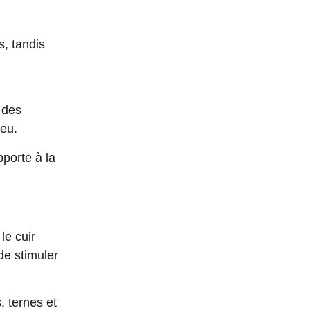
s, tandis
 des
eu.
pporte à la
le cuir
 de
stimuler
s
,
ternes
et