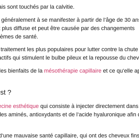
ais sont touchés par
la calvitie
.
généralement à se manifester à partir de l’âge de 30 an
plus diffuse et peut être causée par des changements
lèmes de santé.
raitement les plus populaires pour lutter contre la
chute
actifs
qui stimulent le
bulbe pileux
et la
repousse
du chev
les bienfaits
de la
mésothérapie capillaire
et ce qu’elle a
st ?
cine esthétique
qui consiste à
injecter
directement dans 
des aminés
,
antioxydants
et de
l’acide hyaluronique
afin
d’une
mauvaise santé capillaire
, qui ont des cheveux
fin