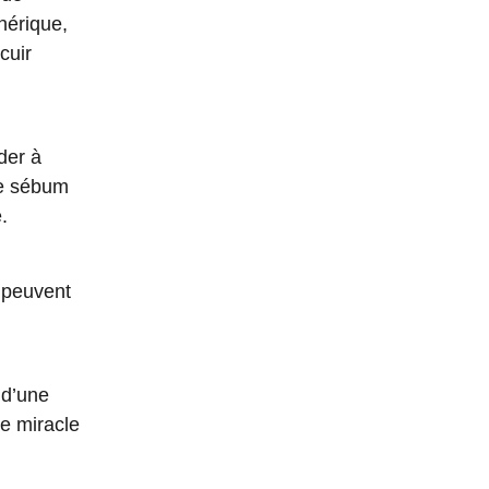
hérique,
cuir
der à
de sébum
.
e peuvent
 d’une
e miracle