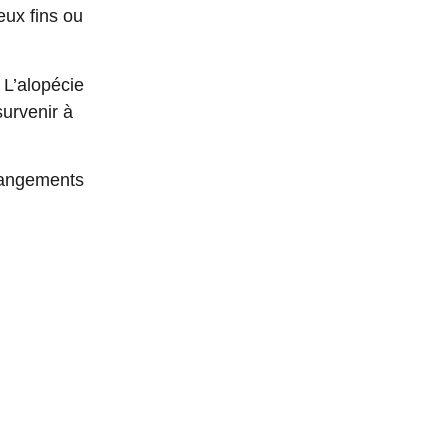
eux fins ou
.
L’alopécie
survenir à
changements