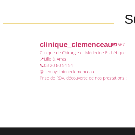
S
clinique_clemenceau
667
Clinique de Chirurgie et Médecine Esthétique
📍Lille & Arras
📞03 20 80 54 54
@clembycliniqueclemenceau
Prise de RDV, découverte de nos prestations :
clinique_clemenceau
clinique_clemenceau
Déc 26
Déc 20