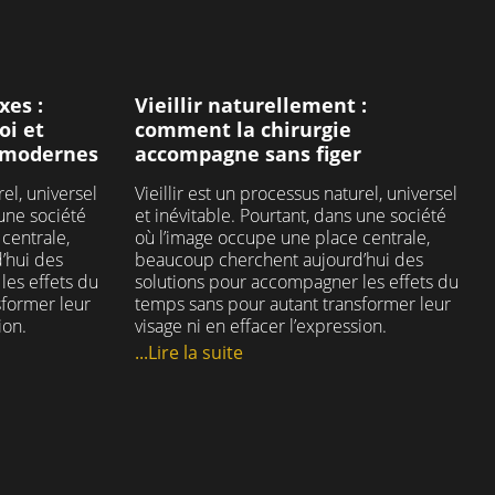
#cliniqueclemenceau
ique
#chirurgieesthetique
ires
#chirurgienesthetique
ires
#secretairemedicale
maire
#bienveillance #alecoute
xes :
Vieillir naturellement :
#medecineesthetique
oi et
comment la chirurgie
#prisederdv
s modernes
accompagne sans figer
31
1
rel, universel
Vieillir est un processus naturel, universel
 une société
et inévitable. Pourtant, dans une société
centrale,
où l’image occupe une place centrale,
’hui des
beaucoup cherchent aujourd’hui des
les effets du
solutions pour accompagner les effets du
sformer leur
temps sans pour autant transformer leur
ion.
visage ni en effacer l’expression.
...Lire la suite