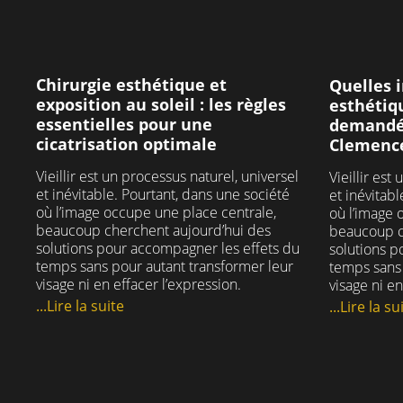
#fetesdefindannee #2025
Nous 
pour 
77
4
paisib
dans 
Chirurgie esthétique et
Quelles 
exposition au soleil : les règles
esthétiqu
essentielles pour une
demandée
#c
cicatrisation optimale
#
Clemenc
#c
Vieillir est un processus naturel, universel
Vieillir est
et inévitable. Pourtant, dans une société
et inévitab
#c
où l’image occupe une place centrale,
où l’image 
beaucoup cherchent aujourd’hui des
beaucoup c
solutions pour accompagner les effets du
solutions p
temps sans pour autant transformer leur
temps sans 
visage ni en effacer l’expression.
visage ni en
...Lire la suite
...Lire la su