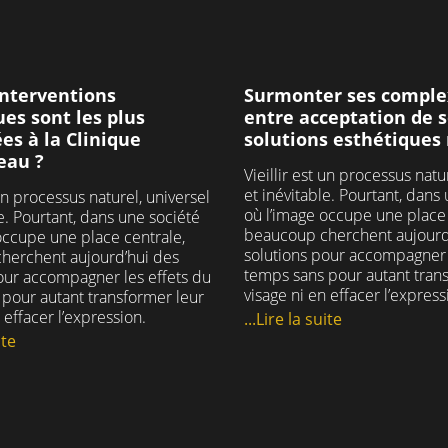
mettons tout en œuvre
#chirurgienesthet
créer une atmosphère
#prothesesmamma
le afin de vous reposer
#implantsmamma
une chambre calme et
#augmentationmam
Surmonter ses comple
interventions
confortable.
35
1
entre acceptation de s
es sont les plus
solutions esthétique
s à la Clinique
liniqueclemenceau
chirurgieesthetique
eau ?
Vieillir est un processus natu
hirurgienesthetique
et inévitable. Pourtant, dans
 un processus naturel, universel
#blocoperatoire
où l’image occupe une place 
le. Pourtant, dans une société
hirurgieambulatoire
beaucoup cherchent aujourd
occupe une place centrale,
#hospitalisation
solutions pour accompagner 
herchent aujourd’hui des
temps sans pour autant tran
our accompagner les effets du
29
2
visage ni en effacer l’express
pour autant transformer leur
 effacer l’expression.
...Lire la suite
ite