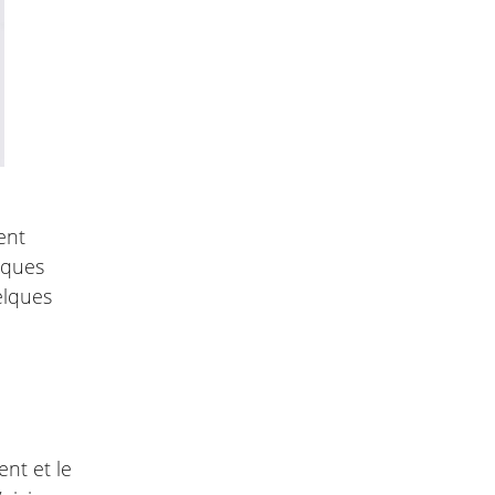
ent
lques
elques
ent et le