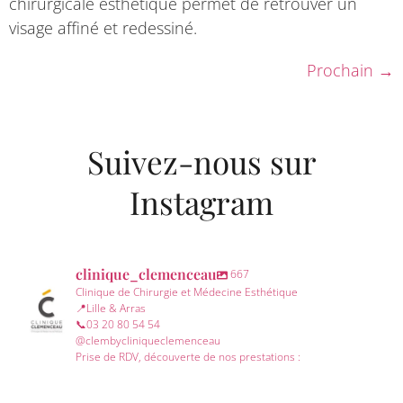
chirurgicale esthétique permet de retrouver un
visage affiné et redessiné.
Prochain
→
Suivez-nous sur
Instagram
clinique_clemenceau
667
Clinique de Chirurgie et Médecine Esthétique
📍Lille & Arras
📞03 20 80 54 54
@clembycliniqueclemenceau
Prise de RDV, découverte de nos prestations :
clinique_clemenceau