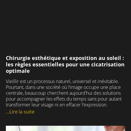
#cliniqueclemenceau #chirurgieesthetique
42
2
#prothesesmammaires
#chirurgienesthetique #secretairemedicale
Nous mettons tout en œuvre pour créer
77
4
#implantsmammaires
#bienveillance #alecoute
une atmosphère paisible afin de vous
#augmentationmammaire
#medecineesthetique #prisederdv
reposer dans une chambre calme et
confortable.
35
1
31
1
#cliniqueclemenceau #chirurgieesthetique
#chirurgienesthetique #blocoperatoire
#chirurgieambulatoire #hospitalisation
Chirurgie esthétique et exposition au soleil :
29
2
les règles essentielles pour une cicatrisation
optimale
Vieillir est un processus naturel, universel et inévitable.
Pourtant, dans une société où l’image occupe une place
centrale, beaucoup cherchent aujourd’hui des solutions
pour accompagner les effets du temps sans pour autant
transformer leur visage ni en effacer l’expression.
...Lire la suite