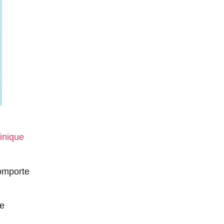
inique
comporte
te