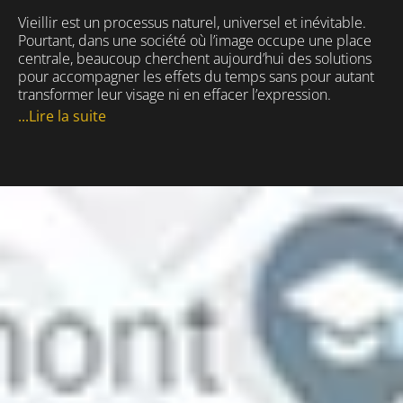
Vieillir est un processus naturel, universel et inévitable.
Pourtant, dans une société où l’image occupe une place
centrale, beaucoup cherchent aujourd’hui des solutions
pour accompagner les effets du temps sans pour autant
transformer leur visage ni en effacer l’expression.
...Lire la suite