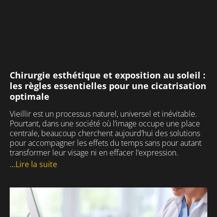
#bienveillance #alecoute
une atmosphère paisible afin de vous
#augmentationmammaire
#medecineesthetique #prisederdv
reposer dans une chambre calme et
confortable.
35
1
31
1
#cliniqueclemenceau #chirurgieesthetique
#chirurgienesthetique #blocoperatoire
#chirurgieambulatoire #hospitalisation
Chirurgie esthétique et exposition au soleil :
29
2
les règles essentielles pour une cicatrisation
optimale
Vieillir est un processus naturel, universel et inévitable.
Pourtant, dans une société où l’image occupe une place
centrale, beaucoup cherchent aujourd’hui des solutions
pour accompagner les effets du temps sans pour autant
transformer leur visage ni en effacer l’expression.
...Lire la suite