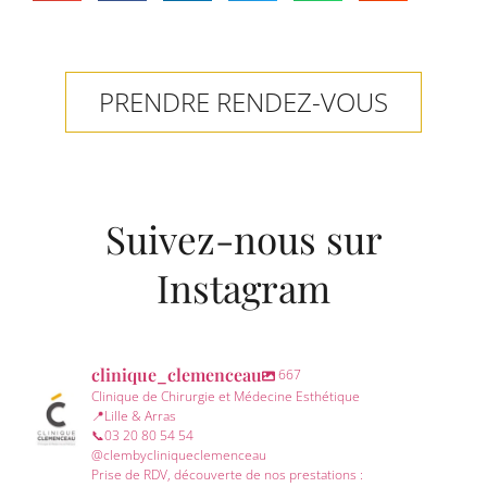
PRENDRE RENDEZ-VOUS
Suivez-nous sur
Instagram
clinique_clemenceau
667
Clinique de Chirurgie et Médecine Esthétique
📍Lille & Arras
📞03 20 80 54 54
@clembycliniqueclemenceau
Prise de RDV, découverte de nos prestations :